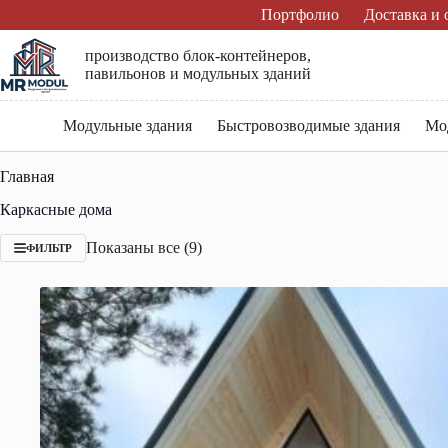
Перейти
Портфолио
Доставка и 
к
сути
производство блок-контейнеров,
павильонов и модульных зданий
Модульные здания
Быстровозводимые здания
Мо
Главная
Каркасные дома
Сортировка:
Показаны все (9)
ФИЛЬТР
самые
недавние