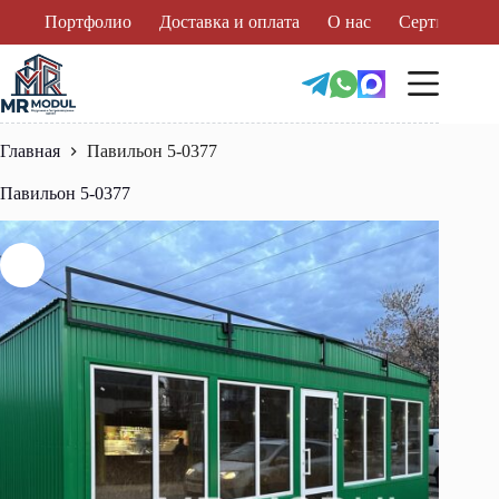
Перейти
Портфолио
Доставка и оплата
О нас
Сертификат
к
сути
Главная
Павильон 5-0377
Павильон 5-0377