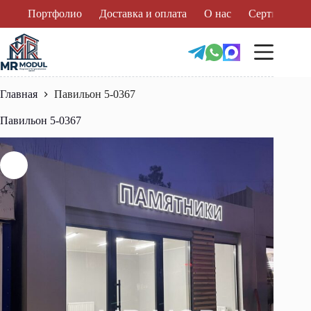
Перейти
Портфолио
Доставка и оплата
О нас
Сертификат
к
сути
Главная
Павильон 5-0367
Павильон 5-0367