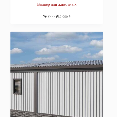
Вольер для животных
76 000
₽
86 000
₽
Первоначальная
Текущая
цена
цена:
составляла
76
86
000 ₽.
000 ₽.