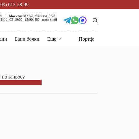
909) 613-28-99
5/1 |
Москва:
МКАД, 65-й км, 06/5
:00, СБ 10:00–15:00, ВС - выходной
ани
Бани бочки
Еще
Портфолио
 по запросу
РАВИТЬ ЗАЯВКУ