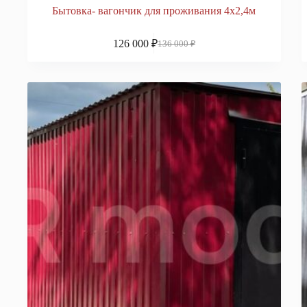
Бытовка- вагончик для проживания 4х2,4м
126 000
₽
136 000
₽
Первоначальная
Текущая
цена
цена:
составляла
126
136
000 ₽.
000 ₽.